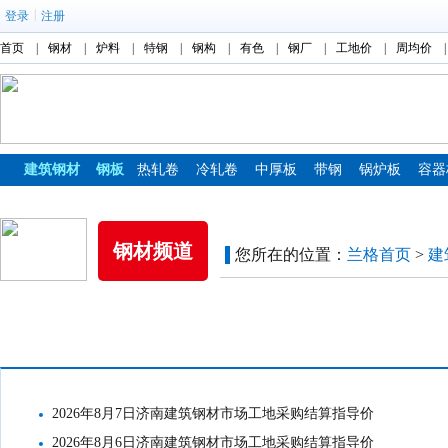
|
登录
注册
首页
|
钢材
|
炉料
|
特钢
|
钢构
|
有色
|
钢厂
|
工地价
|
周均价
|
建筑钢材
钢板
热轧卷
冷轧卷
中厚板
带钢
锅炉板
容器
镀锌板
彩涂板
钢材频道
您所在的位置：
兰格首页
>
建
工地结算价格
2026年8月7日济南建筑钢材市场工地采购结算指导价
2026年8月6日济南建筑钢材市场工地采购结算指导价