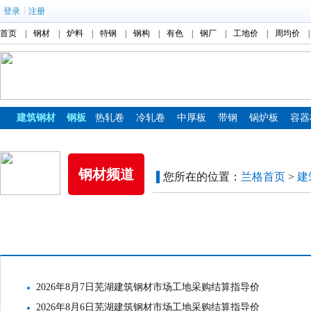
|
登录
注册
首页
|
钢材
|
炉料
|
特钢
|
钢构
|
有色
|
钢厂
|
工地价
|
周均价
|
建筑钢材
钢板
热轧卷
冷轧卷
中厚板
带钢
锅炉板
容器
镀锌板
彩涂板
钢材频道
您所在的位置：
兰格首页
>
建
工地结算价格
2026年8月7日芜湖建筑钢材市场工地采购结算指导价
2026年8月6日芜湖建筑钢材市场工地采购结算指导价