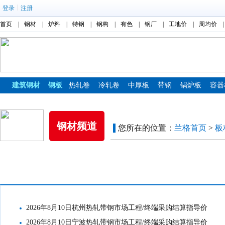
|
登录
注册
首页
|
钢材
|
炉料
|
特钢
|
钢构
|
有色
|
钢厂
|
工地价
|
周均价
|
建筑钢材
钢板
热轧卷
冷轧卷
中厚板
带钢
锅炉板
容器
镀锌板
彩涂板
钢材频道
您所在的位置：
兰格首页
>
板
工地结算价格
2026年8月10日杭州热轧带钢市场工程/终端采购结算指导价
2026年8月10日宁波热轧带钢市场工程/终端采购结算指导价