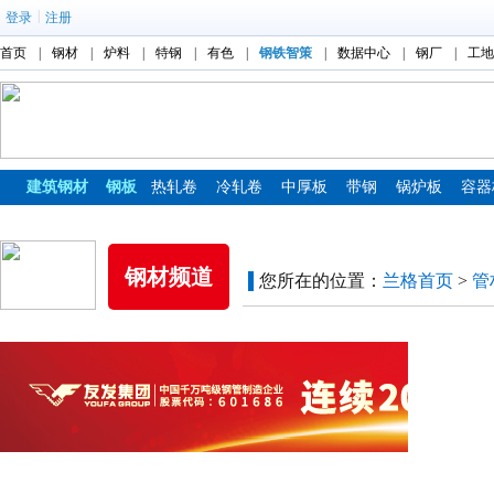
|
登录
注册
首页
|
钢材
|
炉料
|
特钢
|
有色
|
钢铁智策
|
数据中心
|
钢厂
|
工地
建筑钢材
钢板
热轧卷
冷轧卷
中厚板
带钢
锅炉板
容器
镀锌板
彩涂板
钢材频道
您所在的位置：
兰格首页
>
管