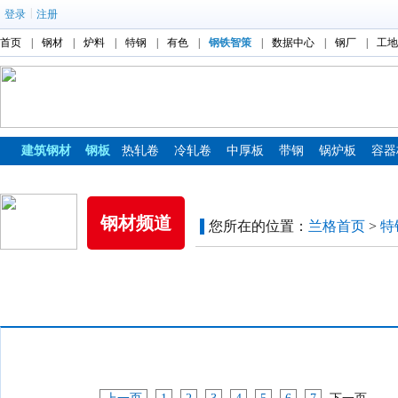
|
登录
注册
首页
|
钢材
|
炉料
|
特钢
|
有色
|
钢铁智策
|
数据中心
|
钢厂
|
工地
建筑钢材
钢板
热轧卷
冷轧卷
中厚板
带钢
锅炉板
容器
镀锌板
彩涂板
钢材频道
您所在的位置：
兰格首页
>
特
市场价格