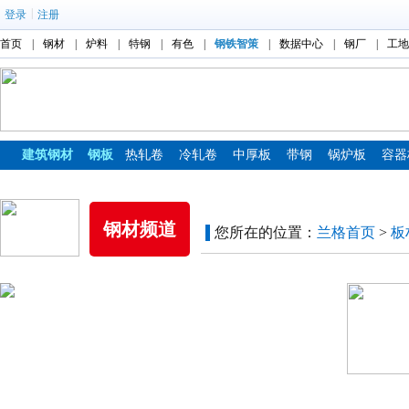
|
登录
注册
首页
|
钢材
|
炉料
|
特钢
|
有色
|
钢铁智策
|
数据中心
|
钢厂
|
工地
建筑钢材
钢板
热轧卷
冷轧卷
中厚板
带钢
锅炉板
容器
镀锌板
彩涂板
钢材频道
您所在的位置：
兰格首页
>
板