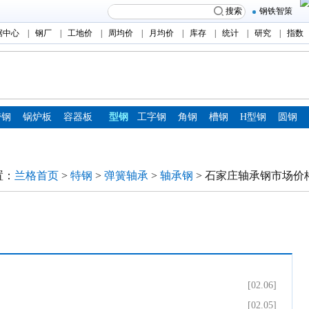
搜索
钢铁智策
据中心
|
钢厂
|
工地价
|
周均价
|
月均价
|
库存
|
统计
|
研究
|
指数
带钢
锅炉板
容器板
型钢
工字钢
角钢
槽钢
H型钢
圆钢
置：
兰格首页
>
特钢
>
弹簧轴承
>
轴承钢
> 石家庄轴承钢市场价
[02.06]
[02.05]