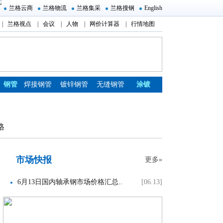
兰格云商
兰格物流
兰格集采
兰格搜钢
English
|
兰格视点
|
会议
|
人物
|
网价计算器
|
行情地图
钢管
焊接钢管
镀锌钢管
无缝钢管
涂镀
格
市场快报
更多»
6月13日国内轴承钢市场价格汇总..
[06.13]