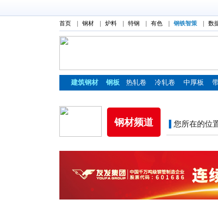
首页
|
钢材
|
炉料
|
特钢
|
有色
|
钢铁智策
|
数
建筑钢材
钢板
热轧卷
冷轧卷
中厚板
镀锌板
彩涂板
钢材频道
您所在的位