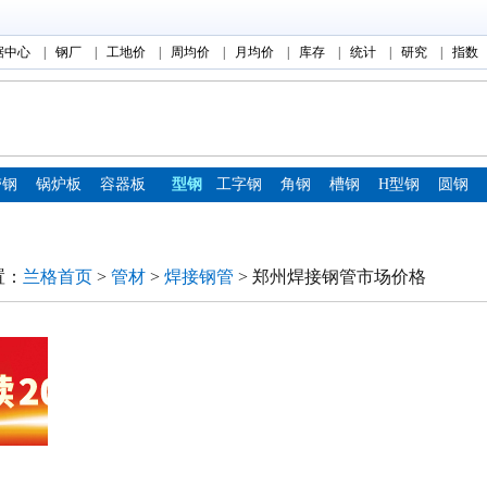
据中心
|
钢厂
|
工地价
|
周均价
|
月均价
|
库存
|
统计
|
研究
|
指数
带钢
锅炉板
容器板
型钢
工字钢
角钢
槽钢
H型钢
圆钢
置：
兰格首页
>
管材
>
焊接钢管
> 郑州焊接钢管市场价格