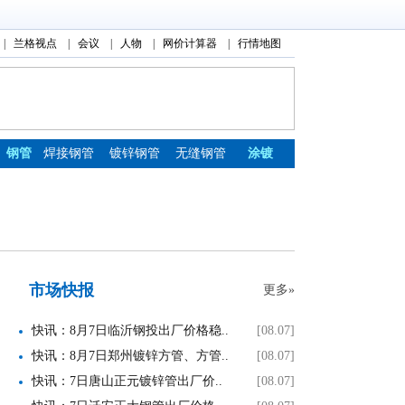
|
兰格视点
|
会议
|
人物
|
网价计算器
|
行情地图
钢管
焊接钢管
镀锌钢管
无缝钢管
涂镀
市场快报
更多»
快讯：8月7日临沂钢投出厂价格稳..
[08.07]
快讯：8月7日郑州镀锌方管、方管..
[08.07]
快讯：7日唐山正元镀锌管出厂价..
[08.07]