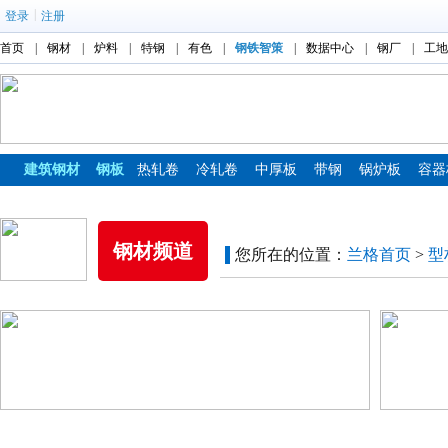
|
登录
注册
首页
|
钢材
|
炉料
|
特钢
|
有色
|
钢铁智策
|
数据中心
|
钢厂
|
工地
建筑钢材
钢板
热轧卷
冷轧卷
中厚板
带钢
锅炉板
容器
镀锌板
彩涂板
钢材频道
您所在的位置：
兰格首页
>
型