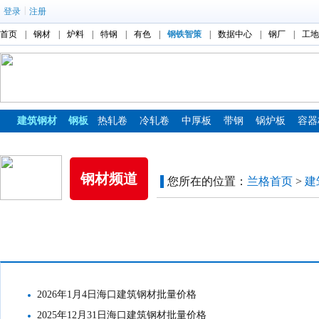
|
登录
注册
首页
|
钢材
|
炉料
|
特钢
|
有色
|
钢铁智策
|
数据中心
|
钢厂
|
工地
建筑钢材
钢板
热轧卷
冷轧卷
中厚板
带钢
锅炉板
容器
镀锌板
彩涂板
钢材频道
您所在的位置：
兰格首页
>
建
市场价格
2026年1月4日海口建筑钢材批量价格
2025年12月31日海口建筑钢材批量价格