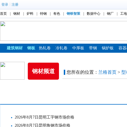
|
登录
注册
首页
|
钢材
|
炉料
|
特钢
|
有色
|
钢铁智策
|
数据中心
|
钢厂
|
工地
建筑钢材
钢板
热轧卷
冷轧卷
中厚板
带钢
锅炉板
容器
镀锌板
彩涂板
钢材频道
您所在的位置：
兰格首页
>
型
市场价格
2026年8月7日昆明工字钢市场价格
2026年8月7日昆明角钢市场价格