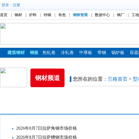
|
登录
注册
首页
|
钢材
|
炉料
|
特钢
|
有色
|
钢铁智策
|
数据中心
|
钢厂
|
工地
建筑钢材
钢板
热轧卷
冷轧卷
中厚板
带钢
锅炉板
容器
镀锌板
彩涂板
钢材频道
您所在的位置：
兰格首页
>
型
市场价格
2026年8月7日拉萨角钢市场价格
2026年8月7日拉萨槽钢市场价格