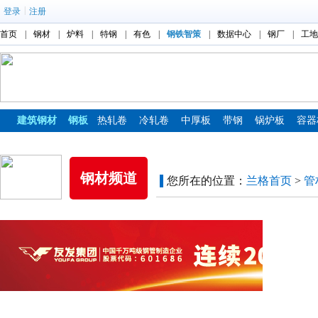
|
登录
注册
首页
|
钢材
|
炉料
|
特钢
|
有色
|
钢铁智策
|
数据中心
|
钢厂
|
工地
建筑钢材
钢板
热轧卷
冷轧卷
中厚板
带钢
锅炉板
容器
镀锌板
彩涂板
钢材频道
您所在的位置：
兰格首页
>
管