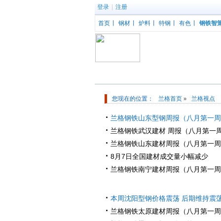
登录
|
注册
首页
丨
钢材
丨
炉料
丨
特钢
丨
有色
丨
钢铁智
钢材频道
您现在的位置：
兰格首页
兰格视点
»
·
兰格钢铁山东型钢周报（八月第一周
·
兰格钢铁武汉建材 周报（八月第一
·
兰格钢铁山东建材周报（八月第一周
·
8月7日全国建材成交量小幅减少
·
兰格钢铁南宁建材周报（八月第一周
·
本周沈阳型钢价格震荡 后期维持震
·
兰格钢铁太原建材周报（八月第一周