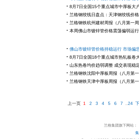
·
8月7日全国15个重点城市中厚板大
·
兰格钢绞线日盘点：天津钢绞线价格
·
兰格钢铁杭州建材周报（八月第一周
·
本周佛山市镀锌管价格震荡偏弱运行
·
佛山市镀锌管价格持稳运行 市场偏
·
8月7日全国18个重点城市热轧板卷
·
山东热卷均价趋弱调整 成交表现稳
·
兰格钢铁沈阳中厚板周报（八月第一
·
兰格钢铁天津中厚板周报（八月第一
上一页
1
2
3
4
5
6
7
..
24