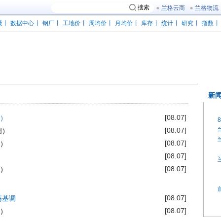
搜索
兰格云商
兰格物流
策
丨
数据中心
丨
钢厂
丨
工地价
丨
周均价
丨
月均价
丨
库存
丨
统计
丨
研究
丨
指数
[08.07]
）
[08.07]
周）
[08.07]
）
[08.07]
[08.07]
）
[08.07]
荡基调
[08.07]
）