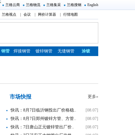
兰格云商
兰格物流
兰格集采
兰格搜钢
English
兰格视点
|
会议
|
网价计算器
|
行情地图
钢管
焊接钢管
镀锌钢管
无缝钢管
涂镀
市场快报
更多»
快讯：8月7日临沂钢投出厂价格稳..
[08.07]
快讯：8月7日郑州镀锌方管、方管..
[08.07]
快讯：7日唐山正元镀锌管出厂价..
[08.07]