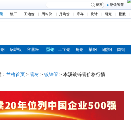
搜索
钢铁智策
策
|
钢厂
|
工地价
|
周均价
|
月均价
|
库存
|
统计
|
研究
|
指数
|
带钢
锅炉板
容器板
型钢
工字钢
角钢
槽钢
h型钢
圆钢
置：
兰格首页
>
管材
>
镀锌管
> 本溪镀锌管价格行情