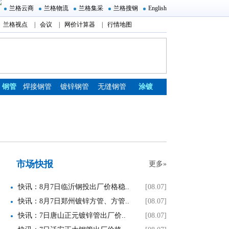
兰格云商
兰格物流
兰格集采
兰格搜钢
English
兰格视点
|
会议
|
网价计算器
|
行情地图
钢管
焊接钢管
镀锌钢管
无缝钢管
涂镀
市场快报
更多»
快讯：8月7日临沂钢投出厂价格稳..
[08.07]
快讯：8月7日郑州镀锌方管、方管..
[08.07]
快讯：7日唐山正元镀锌管出厂价..
[08.07]