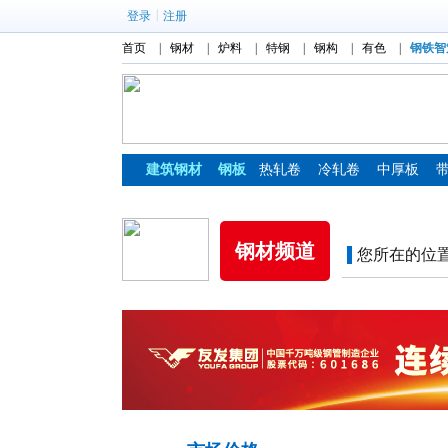
|
登录
注册
首页
|
钢材
|
炉料
|
特钢
|
钢构
|
有色
|
钢铁智
建筑钢材
钢板
热轧卷
冷轧卷
中厚板
镀锌板
彩涂板
钢材频道
您所在的位