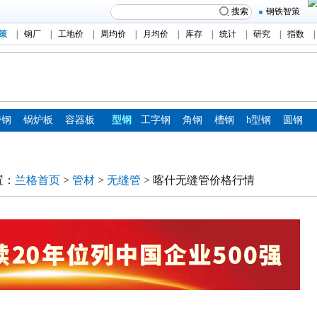
搜索
钢铁智策
策
|
钢厂
|
工地价
|
周均价
|
月均价
|
库存
|
统计
|
研究
|
指数
|
带钢
锅炉板
容器板
型钢
工字钢
角钢
槽钢
h型钢
圆钢
置：
兰格首页
>
管材
>
无缝管
> 喀什无缝管价格行情