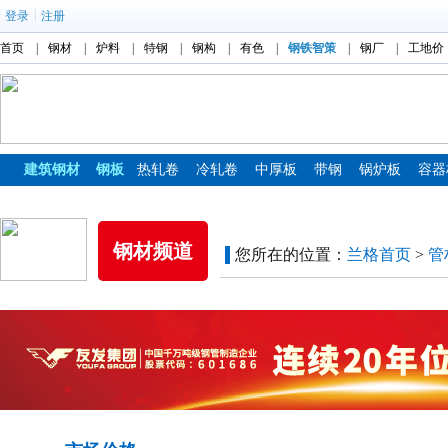
|
登录
注册
首页
|
钢材
|
炉料
|
特钢
|
钢构
|
有色
|
钢铁智策
|
钢厂
|
工地价
建筑钢材
钢板
热轧卷
冷轧卷
中厚板
带钢
锅炉板
容器
镀锌板
彩涂板
钢材频道
您所在的位置：
兰格首页
>
管