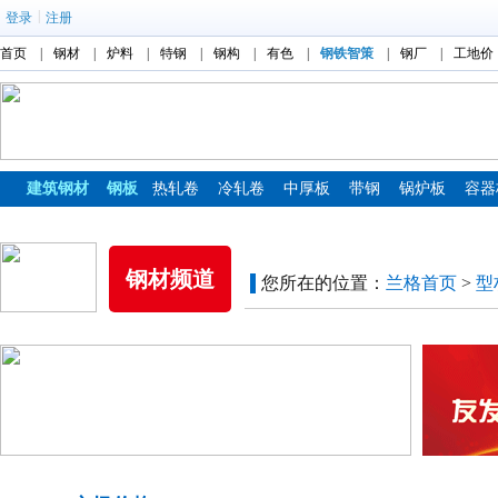
|
登录
注册
首页
|
钢材
|
炉料
|
特钢
|
钢构
|
有色
|
钢铁智策
|
钢厂
|
工地价
建筑钢材
钢板
热轧卷
冷轧卷
中厚板
带钢
锅炉板
容器
镀锌板
彩涂板
钢材频道
您所在的位置：
兰格首页
>
型