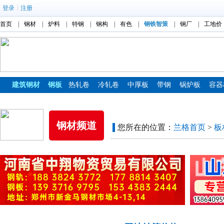
|
登录
注册
首页
|
钢材
|
炉料
|
特钢
|
钢构
|
有色
|
钢铁智策
|
钢厂
|
工地价
建筑钢材
钢板
热轧卷
冷轧卷
中厚板
带钢
锅炉板
容器
镀锌板
彩涂板
钢材频道
您所在的位置：
兰格首页
>
板