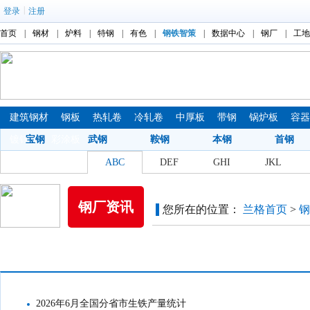
|
登录
注册
首页
|
钢材
|
炉料
|
特钢
|
有色
|
钢铁智策
|
数据中心
|
钢厂
|
工地
建筑钢材
钢板
热轧卷
冷轧卷
中厚板
带钢
锅炉板
容
镀锌板
宝钢
彩涂板
武钢
鞍钢
本钢
首钢
钢厂拼音索引：
ABC
DEF
GHI
JKL
钢厂资讯
您所在的位置：
兰格首页
>
钢
统计数据
2026年6月全国分省市生铁产量统计