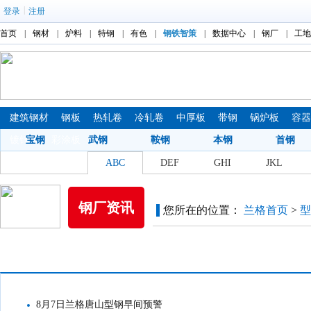
|
登录
注册
首页
|
钢材
|
炉料
|
特钢
|
有色
|
钢铁智策
|
数据中心
|
钢厂
|
工地
建筑钢材
钢板
热轧卷
冷轧卷
中厚板
带钢
锅炉板
容
镀锌板
宝钢
彩涂板
武钢
鞍钢
本钢
首钢
钢厂拼音索引：
ABC
DEF
GHI
JKL
钢厂资讯
您所在的位置：
兰格首页
>
型
每日盘点
8月7日兰格唐山型钢早间预警