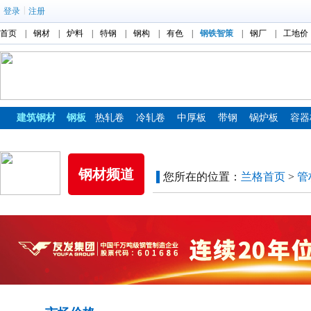
|
登录
注册
首页
|
钢材
|
炉料
|
特钢
|
钢构
|
有色
|
钢铁智策
|
钢厂
|
工地价
建筑钢材
钢板
热轧卷
冷轧卷
中厚板
带钢
锅炉板
容器
镀锌板
彩涂板
钢材频道
您所在的位置：
兰格首页
>
管