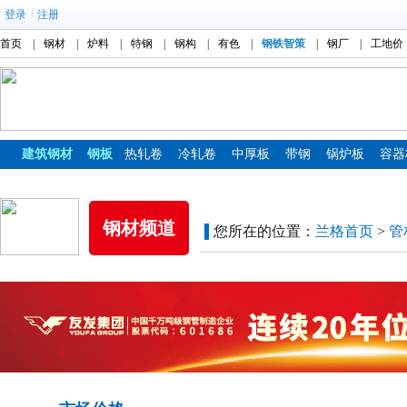
|
登录
注册
首页
|
钢材
|
炉料
|
特钢
|
钢构
|
有色
|
钢铁智策
|
钢厂
|
工地价
建筑钢材
钢板
热轧卷
冷轧卷
中厚板
带钢
锅炉板
容器
镀锌板
彩涂板
钢材频道
您所在的位置：
兰格首页
>
管