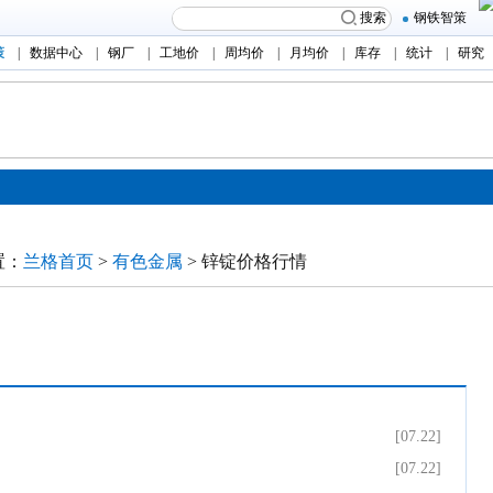
搜索
钢铁智策
策
|
数据中心
|
钢厂
|
工地价
|
周均价
|
月均价
|
库存
|
统计
|
研究
置：
兰格首页
>
有色金属
> 锌锭价格行情
[07.22]
[07.22]