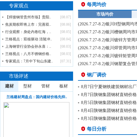
每周均价
专家观点
市场均价
【焊接钢管贵州市场】贵阳..
[08.07]
(2026.7.27-8.2)银川H型钢
焦炭期权即将上市：完善双..
[08.06]
行业观察：身处内卷红海，..
[08.05]
(2026.7.27-8.2)银川槽钢周
兰格视点：双核驱动 涪陵冲..
[08.04]
(2026.7.27-8.2)银川镀锌方
上海钢管行业协会孙永喜：..
[08.03]
(2026.7.27-8.2)银川焊管周
兰格视点：八月不锈钢价格..
[08.03]
(2026.7.27-8.2)银川镀锌矩
专家观点：7月中下旬山东建..
[07.31]
(2026.7.27-8.2)银川钢塑
钢厂调价
市场评述
建材
型材
管材
板材
8月7日宁夏钢铁建筑钢材出
8月7日陕钢集团钢材直销价
兰格建材周盘点：国内建材价格先抑..
8月5日陕钢集团钢材直销价
8月4日陕钢集团钢材直销价
8月3日陕钢集团钢材直销价
每日分析