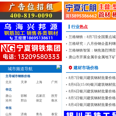
行业
热点
兰格钢铁：8月7日全国重点城
兰格研究：八月份钢企盈利继续
兰格钢铁智策：钢焦激烈博弈
唐山市开展金属非金属地下矿
建材市场价格
城市频道导航
主导城市钢铁价格
8月7日银川建筑钢材批量价格
北京钢铁价格
天津钢铁价格
上海钢铁价格
广州钢铁价格
8月6日(15:00)银川建筑钢材
华北
8月6日银川建筑钢材批量价格
唐山钢铁价格
邯郸钢铁价格
石家庄钢铁价格
胜芳钢铁价格
8月5日银川建筑钢材批量价格
沧州钢铁价格
邢台钢铁价格
保定钢铁价格
衡水钢铁价格
8月4日银川建筑钢材批量价格
华东
山东钢铁价格
济南钢铁价格
青岛钢铁价格
泰安钢铁价格