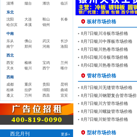
淄博钢铁价格
烟台钢铁价格
潍坊钢铁价格
临沂钢铁价格
东北
沈阳钢铁价格
大连钢铁价格
鞍山钢铁价格
长春钢铁价格
板材市场价格
哈尔滨钢铁价格
本溪建筑钢材批量价格
锦州建筑钢材批量价格
8月7日银川冷板市场价格
中南
乐从钢铁价格
佛山钢铁价格
武汉钢铁价格
长沙钢铁价格
8月7日银川中厚板市场价格
南宁钢铁价格
郑州钢铁价格
河南钢铁价格
洛阳钢铁价格
8月7日银川热卷市场价格
西北
8月6日银川冷板市场价格
西安钢铁价格
榆林建筑钢材批量价格
宝鸡钢铁价格
兰州钢铁价格
8月6日银川热卷市场价格
天水建筑钢材批量价格
银川钢铁价格
西宁钢铁价格
喀什建筑钢材批量价格
管材市场价格
西南
成都钢铁价格
重庆钢铁价格
贵阳钢铁价格
昆明钢铁价格
8月7日银川无缝管市场价格
桂林钢铁价格
拉萨钢铁价格
绵阳钢铁价格
曲靖钢铁价格
遵义钢铁价格
万州钢铁价格
西昌钢铁价格
宜宾钢铁价格
8月7日银川钢塑复合管市场价
8月7日银川方管市场价格
8月7日银川螺旋管市场价格
8月7日银川矩管市场价格
型材市场价格
西北月刊
更多»