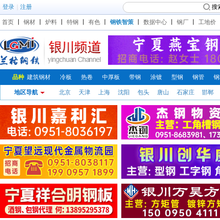
登录
|
注册
搜
首页
丨
钢材
丨
炉料
丨
特钢
丨
有色
丨
钢铁智策
丨
数据中心
丨
钢厂
丨
工地价
品种
建筑钢材
冷板
热卷
中厚板
带钢
涂镀
型钢
钢管
钢
地区导航
北京
天津
上海
沈阳
包头
唐山
石家庄
邯郸
钢铁
钢铁
钢铁
钢铁
钢铁
钢铁
钢铁价
钢铁
价格
价格
价格
价格
价格
价格
格
价格