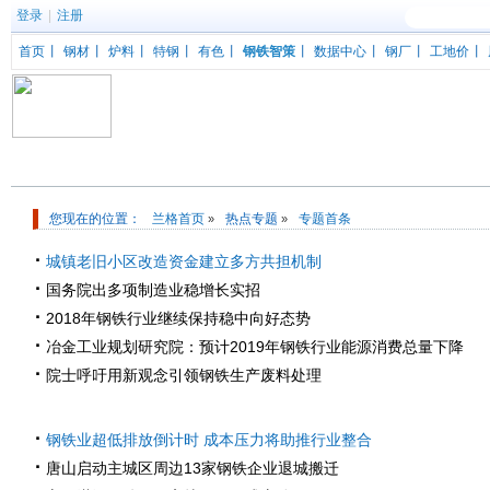
登录
|
注册
首页
丨
钢材
丨
炉料
丨
特钢
丨
有色
丨
钢铁智策
丨
数据中心
丨
钢厂
丨
工地价
丨
钢材频道
您现在的位置：
兰格首页
热点专题
专题首条
»
»
·
城镇老旧小区改造资金建立多方共担机制
·
国务院出多项制造业稳增长实招
·
2018年钢铁行业继续保持稳中向好态势
·
冶金工业规划研究院：预计2019年钢铁行业能源消费总量下降
·
院士呼吁用新观念引领钢铁生产废料处理
·
钢铁业超低排放倒计时 成本压力将助推行业整合
·
唐山启动主城区周边13家钢铁企业退城搬迁