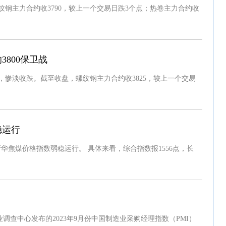
钢主力合约收3790，较上一个交易日跌3个点；热卷主力合约收
3800保卫战
，惨淡收跌。截至收盘，螺纹钢主力合约收3825，较上一个交易
稳运行
）中价·新华焦煤价格指数弱稳运行。 具体来看，综合指数报1556点，长
查中心发布的2023年9月份中国制造业采购经理指数（PMI）