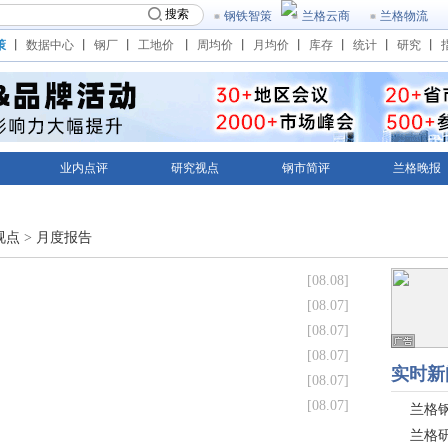
搜索
钢铁智策
兰格云商
兰格物流
策
丨
数据中心
丨
钢厂
丨
工地价
丨
周均价
丨
月均价
丨
库存
丨
统计
丨
研究
丨
业内点评
研究视点
钢市简评
兰格晚报
走势预测
期货快报
视点
>
月度报告
[08.08]
[08.07]
[08.07]
[08.07]
[08.07]
[08.07]