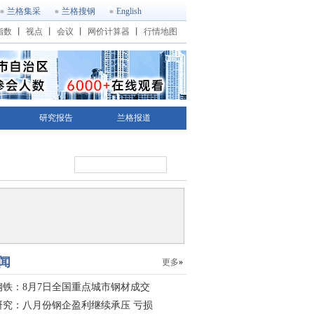
兰格集采
兰格搜钢
English
指数
丨
视点
丨
会议
丨
网价计算器
丨
行情地图
研究报告
兰格报道